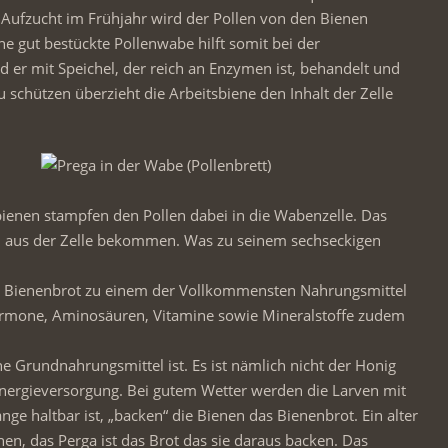
 Aufzucht im Frühjahr wird der Pollen von den Bienen
ne gut bestückte Pollenwabe hilft somit bei der
 er mit Speichel, der reich an Enzymen ist, behandelt und
u schützen überzieht die Arbeitsbiene den Inhalt der Zelle
enen stampfen den Pollen dabei in die Wabenzelle. Das
n aus der Zelle bekommen. Was zu seinem sechseckigen
mit Bienenbrot zu einem der Vollkommensten Nahrungsmittel
ormone, Aminosäuren, Vitamine sowie Mineralstoffe zudem
he Grundnahrungsmittel ist. Es ist nämlich nicht der Honig
 Energieversorgung. Bei gutem Wetter werden die Larven mit
ange haltbar ist, „backen“ die Bienen das Bienenbrot. Ein alter
nen, das Perga ist das Brot das sie daraus backen. Das