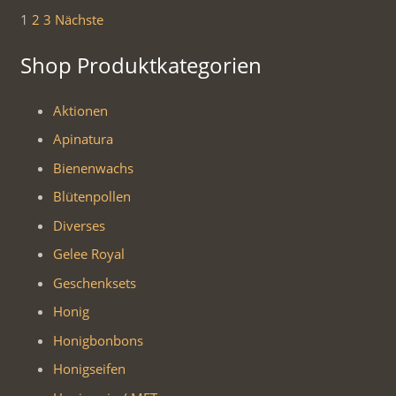
Seitennummerierung
1
2
3
Nächste
der
Shop Produktkategorien
Beiträge
Aktionen
Apinatura
Bienenwachs
Blütenpollen
Diverses
Gelee Royal
Geschenksets
Honig
Honigbonbons
Honigseifen