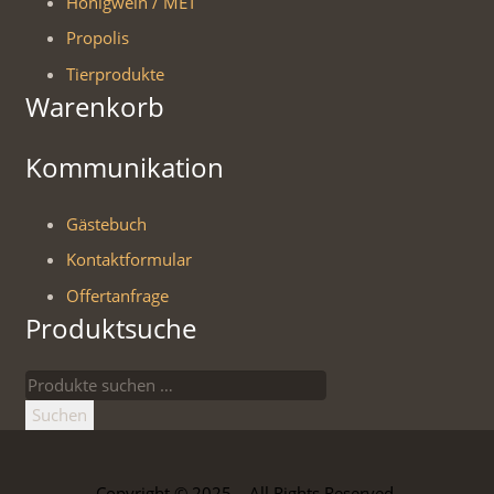
Honigwein / MET
Propolis
Tierprodukte
Warenkorb
Kommunikation
Gästebuch
Kontaktformular
Offertanfrage
Produktsuche
Suchen
nach:
Suchen
Copyright © 2025 – All Rights Reserved.